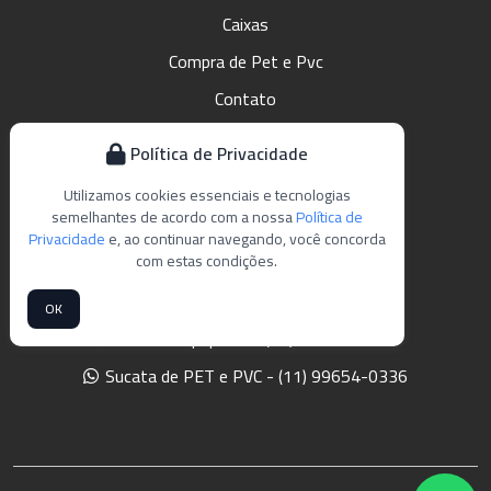
Caixas
Compra de Pet e Pvc
Contato
Mapa do Site
Política de Privacidade
Utilizamos cookies essenciais e tecnologias
semelhantes de acordo com a nossa
Política de
CONTATO
Privacidade
e, ao continuar navegando, você concorda
com estas condições.
atendimento@elossolution.com
OK
Caixas de papelão - (11) 97191-1298
Sucata de PET e PVC - (11) 99654-0336